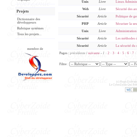
Unix
Livre
Linux Administ
Web
Livre
Sécurité des ar
Projets
Sécurité
Article
Politique de ge
Dictionnaire des
développeurs
PHP
Article
Sécuriser la ses
Rubrique systèmes
Unix
Livre
Administration
Tous les projets...
Sécurité
Article
Les méthodes d
Sécurité
Article
La sécurité du
membre de
Pages :
précédente
/
suivante
-
1
·
2
·
3
·
4
·
5
·
6
·
7
·
Filtre :
(c) Hugo Etiévant
Le CyberZoïde Qui Frét