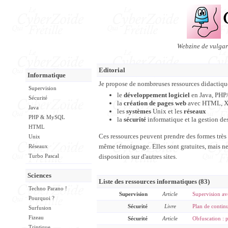
Webzine de vulgari
Editorial
Informatique
Je propose de nombreuses ressources didactiques
Supervision
le
développement logiciel
en Java, PHP
Sécurité
la
création de pages web
avec HTML, X
Java
les
systèmes
Unix et les
réseaux
PHP & MySQL
la
sécurité
informatique et la gestion de
HTML
Ces ressources peuvent prendre des formes très di
Unix
même témoignage. Elles sont gratuites, mais ne 
Réseaux
disposition sur d'autres sites.
Turbo Pascal
Sciences
Liste des ressources informatiques (83)
Techno Parano !
Supervision
Article
Supervision 
Pourquoi ?
Sécurité
Livre
Plan de continu
Surfusion
Fizeau
Sécurité
Article
Obfuscation : p
Triptique