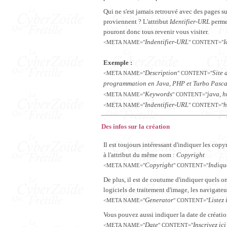
Qui ne s'est jamais retrouvé avec des pages sur
proviennent ? L'attribut
Identifier-URL
permet
pouront donc tous revenir vous visiter.
Indentifier-URL
I
<META NAME="
" CONTENT="
Exemple :
Description
Site 
<META NAME="
" CONTENT="
programmation en Java, PHP et Turbo Pasca
Keywords
java, h
<META NAME="
" CONTENT="
Indentifier-URL
h
<META NAME="
" CONTENT="
Des infos sur la création
Il est toujours intéressant d'indiquer les copyr
à l'attribut du même nom :
Copyright
Copyright
Indique
<META NAME="
" CONTENT="
De plus, il est de coutume d'indiquer quels on
logiciels de traitement d'image, les navigateurs
Generator
Listez 
<META NAME="
" CONTENT="
Vous pouvez aussi indiquer la date de créatio
Date
Inscrivez ic
<META NAME="
" CONTENT="