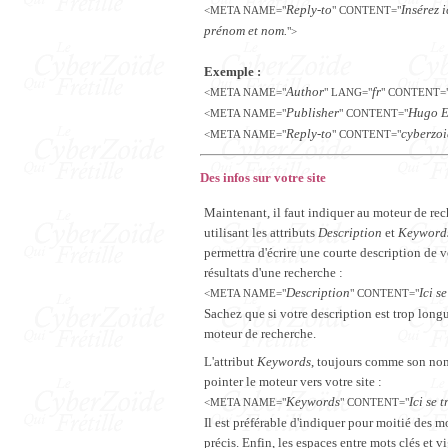
Reply-to
Insérez 
<META NAME="
" CONTENT="
prénom et nom.
">
Exemple :
Author
fr
<META NAME="
" LANG="
" CONTENT=
Publisher
Hugo 
<META NAME="
" CONTENT="
Reply-to
cyberzo
<META NAME="
" CONTENT="
Des infos sur votre site
Maintenant, il faut indiquer au moteur de rec
utilisant les attributs
Description
et
Keyword
permettra d'écrire une courte description de vo
résultats d'une recherche :
Description
Ici s
<META NAME="
" CONTENT="
Sachez que si votre description est trop longu
moteur de recherche.
L'attribut
Keywords
, toujours comme son nom 
pointer le moteur vers votre site :
Keywords
Ici se 
<META NAME="
" CONTENT="
Il est préférable d'indiquer pour moitié des m
précis. Enfin, les espaces entre mots clés et 