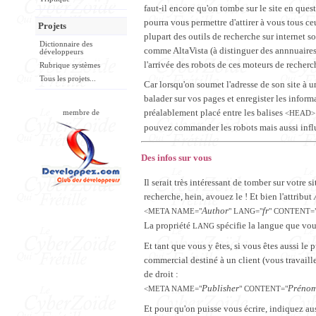
faut-il encore qu'on tombe sur le site en quest
pourra vous permettre d'attirer à vous tous 
Projets
plupart des outils de recherche sur internet 
Dictionnaire des
comme AltaVista (à distinguer des annnuaires
développeurs
l'arrivée des robots de ces moteurs de recherc
Rubrique systèmes
Tous les projets...
Car lorsqu'on soumet l'adresse de son site à un
balader sur vos pages et enregister les infor
préalablement placé entre les balises
membre de
<HEAD>
pouvez commander les robots mais aussi influ
Des infos sur vous
Il serait très intéressant de tomber sur votre 
recherche, hein, avouez le ! Et bien l'attribut
Author
fr
<META NAME="
" LANG="
" CONTENT=
La propriété
spécifie la langue que vou
LANG
Et tant que vous y êtes, si vous êtes aussi le p
commercial destiné à un client (vous travaille
de droit :
Publisher
Préno
<META NAME="
" CONTENT="
Et pour qu'on puisse vous écrire, indiquez aus