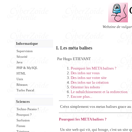
Webzine de vulgari
Informatique
I. Les méta balises
Supervision
Sécurité
Par Hugo ETIEVANT
Java
Pourquoi les META balises ?
PHP & MySQL
Des infos sur vous
HTML
Des infos sur votre site
Unix
Des infos sur la création
Réseaux
Orienter les robots
Turbo Pascal
Le rafraîchissement et la redirection
Encore plus...
Sciences
Créez simplement vos metas balises grace au
Techno Parano !
Pourquoi ?
Pourquoi les META balises ?
Surfusion
Fizeau
Un site web qui vit, qui bouge, c'est un site qu
Triptique