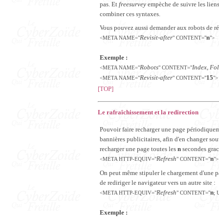
pas. Et
freesurvey
empèche de suivre les lien
combiner ces syntaxes.
Vous pouvez aussi demander aux robots de ré
Revisit-after
n
<META NAME="
" CONTENT="
">
Exemple :
Robots
Index, Fo
<META NAME="
" CONTENT="
Revisit-after
15
<META NAME="
" CONTENT="
">
[TOP]
Le rafraîchissement et la redirection
Pouvoir faire recharger une page périodiquemen
bannières publicitaires, afin d'en changer sou
recharger une page toutes les
n
secondes grace
Refresh
n
<META HTTP-EQUIV="
" CONTENT="
">
On peut même stipuler le chargement d'une pag
de rediriger le navigateur vers un autre site :
Refresh
n
<META HTTP-EQUIV="
" CONTENT="
;
Exemple :