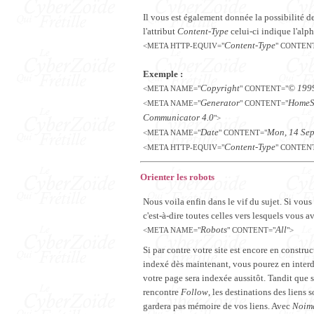
Il vous est également donnée la possibilité d
l'attribut
Content-Type
celui-ci indique l'alph
Content-Type
<META HTTP-EQUIV="
" CONTEN
Exemple :
Copyright
© 199
<META NAME="
" CONTENT="
Generator
HomeSi
<META NAME="
" CONTENT="
Communicator 4.0
">
Date
Mon, 14 Sep
<META NAME="
" CONTENT="
Content-Type
<META HTTP-EQUIV="
" CONTEN
Orienter les robots
Nous voila enfin dans le vif du sujet. Si vous
c'est-à-dire toutes celles vers lesquels vous a
Robots
All
<META NAME="
" CONTENT="
">
Si par contre votre site est encore en constru
indexé dès maintenant, vous pourez en interdir
votre page sera indexée aussitôt. Tandit que 
rencontre
Follow
, les destinations des liens
gardera pas mémoire de vos liens. Avec
Noim