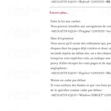
Refresh
60
<META HTTP-EQUIV="
" CONTENT="
Encore plus...
Faire la loi aux caches
Vous pouvez interdire aux navigateurs de co
Pragma
no
<META HTTP-EQUIV="
" CONTENT="
Date d'expiration
Vous savez qu'il existe des ordinateur qui, po
disques durs les pages déjà visitées et donc 
seconde reprise au même site, on a des chance
lorsqu'on veut enpêcher cela, on indique une d
proxy d'aller récuper les vrais pages et de sup
anglophone :
Expires
Mo
<META HTTP-EQUIV="
" CONTENT="
Mettre un cadre par défaut
Si vous utilisez des frames et que vos liens po
de le spécifier comme cadre par défaut :
Window-TARGET
<META HTTP-EQUIV="
" CON