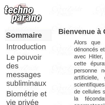
Bienvenue à 
Sommaire
Alors que 
Introduction
dénoncés et 
Le pouvoir
avec Hitle
cette épura
des
personne ne
messages
artificiel
subliminaux
scientifique
de cellules 
Biométrie et
la féconda
vie privée