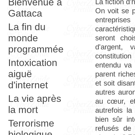
Bienvenue à
La fiction d'
On voit se p
Gattaca
entreprise
La fin du
caractérist
monde
seront cho
d'argent, 
programmée
constitutio
Intoxication
entendu va f
aiguë
parent riche
et soit disan
d'internet
autres auron
La vie après
au cœur, et
la mort
autrefois la
bien sûr in
Terrorisme
refusés de 
biologique