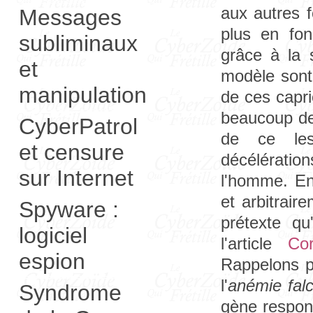
aux autres 
Messages
plus en fon
subliminaux
grâce à la 
et
modèle sont
manipulation
de ces capri
beaucoup de
CyberPatrol
de ce les 
et censure
décélérati
sur Internet
l'homme. En 
et arbitrair
Spyware :
prétexte qu
logiciel
l'article
Cor
espion
Rappelons p
l'
anémie fal
Syndrome
gène respon