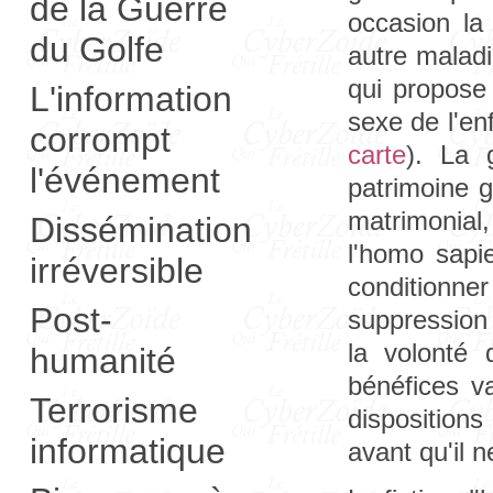
de la Guerre
occasion la 
du Golfe
autre maladi
qui propose 
L'information
sexe de l'en
corrompt
carte
). La 
l'événement
patrimoine g
matrimonial, 
Dissémination
l'homo sapi
irréversible
conditionner
Post-
suppression 
la volonté 
humanité
bénéfices va
Terrorisme
disposition
informatique
avant qu'il n