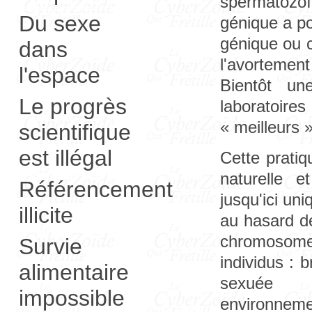
spermatozoï
Du sexe
génique a po
génique ou 
dans
l'avortemen
l'espace
Bientôt un
Le progrès
laboratoire
« meilleurs 
scientifique
est illégal
Cette pratiq
naturelle e
Référencement
jusqu'ici un
illicite
au hasard d
chromosome
Survie
individus : 
alimentaire
sexuée b
impossible
environneme