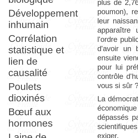
plus de 2,7
poumon), re
Développement
leur naissa
inhumain
apparaître 
Corrélation
l'ordre publ
d'avoir un
statistique et
ensuite vien
lien de
pour lui pré
causalité
contrôle d'h
Poulets
vous si sûr 
dioxinés
La démocrat
économique 
Bœuf aux
dépassés pa
hormones
scientifique
Laine de
exiger.