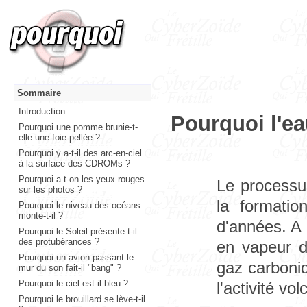
Sommaire
Introduction
Pourquoi l'ea
Pourquoi une pomme brunie-t-
elle une foie pellée ?
Pourquoi y a-t-il des arc-en-ciel
à la surface des CDROMs ?
Pourquoi a-t-on les yeux rouges
Le processu
sur les photos ?
la formatio
Pourquoi le niveau des océans
monte-t-il ?
d'années. A 
Pourquoi le Soleil présente-t-il
des protubérances ?
en vapeur d
Pourquoi un avion passant le
gaz carboniq
mur du son fait-il "bang" ?
Pourquoi le ciel est-il bleu ?
l'activité vo
Pourquoi le brouillard se lève-t-il