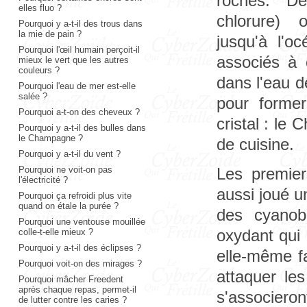
roches. De
elles fluo ?
chlorure) 
Pourquoi y a-t-il des trous dans
la mie de pain ?
jusqu'à l'o
Pourquoi l'œil humain perçoit-il
associés à 
mieux le vert que les autres
couleurs ?
dans l'eau d
Pourquoi l'eau de mer est-elle
salée ?
pour former
Pourquoi a-t-on des cheveux ?
cristal : le
Pourquoi y a-t-il des bulles dans
le Champagne ?
de cuisine.
Pourquoi y a-t-il du vent ?
Les premier
Pourquoi ne voit-on pas
l'électricité ?
aussi joué un
Pourquoi ça refroidi plus vite
quand on étale la purée ?
des cyanob
Pourquoi une ventouse mouillée
oxydant qui 
colle-t-elle mieux ?
Pourquoi y a-t-il des éclipses ?
elle-même fa
Pourquoi voit-on des mirages ?
attaquer le
Pourquoi mâcher Freedent
après chaque repas, permet-il
s'associe
de lutter contre les caries ?