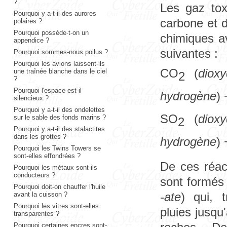
?
Les gaz tox
Pourquoi y a-t-il des aurores
carbone et d
polaires ?
Pourquoi possède-t-on un
chimiques av
appendice ?
suivantes :
Pourquoi sommes-nous poilus ?
Pourquoi les avions laissent-ils
CO
(
diox
une traînée blanche dans le ciel
2
?
Pourquoi l'espace est-il
hydrogène
)
silencieux ?
Pourquoi y a-t-il des ondelettes
SO
(
diox
sur le sable des fonds marins ?
2
Pourquoi y a-t-il des stalactites
dans les grottes ?
hydrogène
)
Pourquoi les Twins Towers se
sont-elles effondrées ?
De ces réac
Pourquoi les métaux sont-ils
conducteurs ?
sont formés 
Pourquoi doit-on chauffer l'huile
-
ate
) qui, 
avant la cuisson ?
Pourquoi les vitres sont-elles
pluies jusqu
transparentes ?
Pourquoi certaines encres sont-